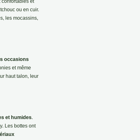
t confortables et
utchouc ou en cuir.
es, les mocassins,
s occasions
émonies et même
r haut talon, leur
des et humides
.
y. Les bottes ont
ériaux