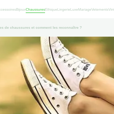
ccessoires
Bijoux
Chaussures
Ethique
Lingerie
Luxe
Mariage
Vetements
Vin
pes de chaussures et comment les reconnaître ?