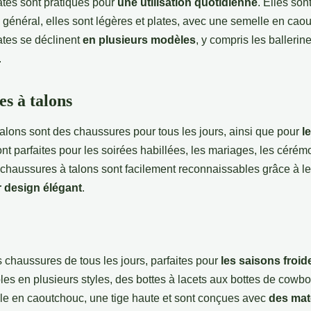
tes sont pratiques pour
une utilisation quotidienne
. Elles son
En général, elles sont légères et plates, avec une semelle en cao
tes se déclinent
en plusieurs modèles
, y compris les ballerin
.
es à talons
alons sont des chaussures pour tous les jours, ainsi que pour
le
sont parfaites pour les soirées habillées, les mariages, les cér
s chaussures à talons sont facilement reconnaissables grâce à leu
r design élégant
.
s chaussures de tous les jours, parfaites pour
les saisons froi
les en plusieurs styles, des bottes à lacets aux bottes de cowbo
e en caoutchouc, une tige haute et sont conçues avec
des mat