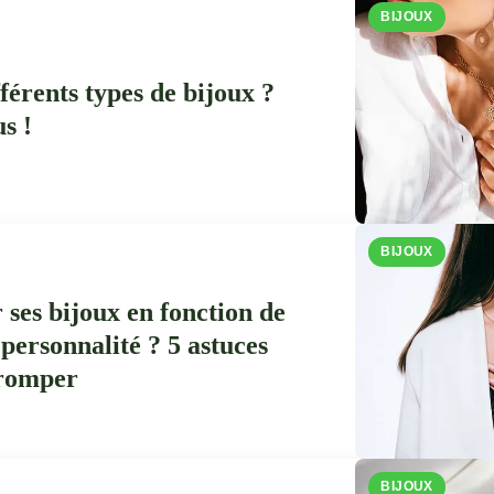
BIJOUX
fférents types de bijoux ?
s !
BIJOUX
ses bijoux en fonction de
a personnalité ? 5 astuces
tromper
BIJOUX