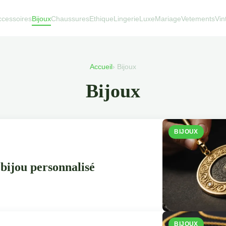
ccessoires
Bijoux
Chaussures
Ethique
Lingerie
Luxe
Mariage
Vetements
Vin
Accueil
› Bijoux
Bijoux
BIJOUX
 bijou personnalisé
BIJOUX