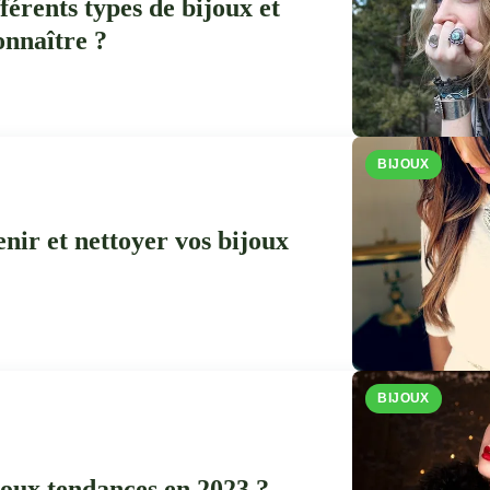
fférents types de bijoux et
onnaître ?
BIJOUX
ir et nettoyer vos bijoux
BIJOUX
ijoux tendances en 2023 ?